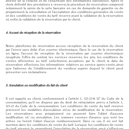
atteste de la véracité et de l'exactitude des informations transmises. Après le
choix définitif des prestations à réserver, la procédure de réservation comprend
notamment la saisie de la carte bancaire en cas de demande de garantie ou de
prépaiement, la consultation et l’acceptation des conditions générales de vente
et des conditions de vente du tarif réservé avant la validation de la réservation
et, enfin, la validation de la réservation par le client.
4. Accusé de réception de la réservation
Notre plateforme de réservation accuse réception de la réservation du client
par l’envoi sans délai d’un courrier électronique. Dans le cas de la réservation
en ligne, l'accusé de réception de la réservation par courrier électronique
récapitule l'offre de contrat, les services réservés, les prix, les conditions de
ventes afférentes au tarif sélectionné, acceptées par le client, la date de
réservation effectuée, les informations relatives au service après-vente, ainsi
que l’adresse de l’établissement du vendeur auprès duquel le client peut
présenter ses réclamations.
5. Annulation ou modification du fait du client
Il est rappelé au client, conformément à l’article L. 121-21-8 12° du Code de la
consommation, qu’il ne dispose pas du droit de rétractation prévu à l’article L.
121-21 du Code de la consommation. Les conditions de vente du tarif réservé
précisent les modalités d’annulation et/ou de modification de la réservation.
Les réservations avec prépaiement ne pourront faire l’objet d’aucune
modification et/ ou annulation. Les sommes versées d’avance que sont les
arrhes ne feront l’objet d’aucun remboursement. Dans ce cas, il en est fait
mention dans les conditions de vente du tarif. Lorsque les conditions de vente
du tarif réservé le permettent, l’annulation de la réservation peut s’effectuer