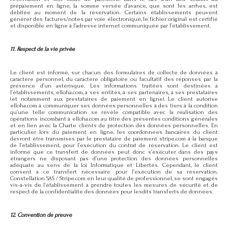
prépaiement en ligne, la somme versée d’avance, que sont les arrhes, est
débitée au moment de la réservation. Certains établissements peuvent
générer des factures/notes par voie électronique, le fichier original est certifié
et disponible en ligne à l’adresse internet communiquée par l’établissement.
11. Respect de la vie privée
Le client est informé, sur chacun des formulaires de collecte de données à
caractère personnel, du caractère obligatoire ou facultatif des réponses par la
présence d’un astérisque. Les informations traitées sont destinées à
l’établissements, elloha.com, à ses entités, à ses partenaires, à ses prestataires
(et notamment aux prestataires de paiement en ligne). Le client autorise
elloha.com à communiquer ses données personnelles à des tiers à la condition
qu’une telle communication se révèle compatible avec la réalisation des
opérations incombant à elloha.com au titre des présentes conditions générales
et en lien avec la Charte clients de protection des données personnelles. En
particulier lors du paiement en ligne, les coordonnées bancaires du client
devront être transmises par le prestataire de paiement stripe.com à la banque
de l’établissement, pour l’exécution du contrat de réservation. Le client est
informé que ce transfert de données peut donc s’exécuter dans des pays
étrangers ne disposant pas d’une protection des données personnelles
adéquate au sens de la loi Informatique et Libertés. Cependant, le client
consent à ce transfert nécessaire pour l’exécution de sa réservation.
Constellation SAS / Stripe.com en leur qualité de professionnel, se sont engagés
vis-à-vis de l’établissement à prendre toutes les mesures de sécurité et de
respect de la confidentialité des données pour lesdits transferts de données.
12. Convention de preuve