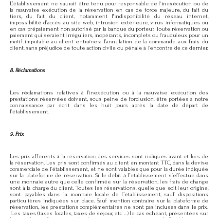
L’établissement ne saurait être tenu pour responsable de l'inexécution ou de
la mauvaise exécution de la réservation en cas de force majeure, du fait du
tiers, du fait du client, notamment l'indisponibilité du réseau internet,
impossibilité d’accès au site web, intrusion extérieure, virus informatiques ou
en cas prépaiement non autorisé par la banque du porteur. Toute réservation ou
paiement qui seraient irréguliers, inopérants, incomplets ou frauduleux pour un
motif imputable au client entraînera l’annulation de la commande aux frais du
client, sans préjudice de toute action civile ou pénale à l’encontre de ce dernier.
8. Réclamations
Les réclamations relatives à l’inexécution ou à la mauvaise exécution des
prestations réservées doivent, sous peine de forclusion, être portées à notre
connaissance par écrit dans les huit jours après la date de départ de
l’établissement.
9. Prix
Les prix afférents à la réservation des services sont indiqués avant et lors de
la réservation. Les prix sont confirmés au client en montant TTC, dans la devise
commerciale de l’établissement, et ne sont valables que pour la durée indiquée
sur la plateforme de réservation. Si le débit à l’établissement s’effectue dans
une monnaie autre que celle confirmée sur la réservation, les frais de change
sont à la charge du client. Toutes les réservations, quelle que soit leur origine,
sont payables dans la monnaie locale de l’établissement, sauf dispositions
particulières indiquées sur place. Sauf mention contraire sur la plateforme de
réservation, les prestations complémentaires ne sont pas incluses dans le prix.
Les taxes (taxes locales, taxes de séjour, etc …) le cas échéant, présentées sur