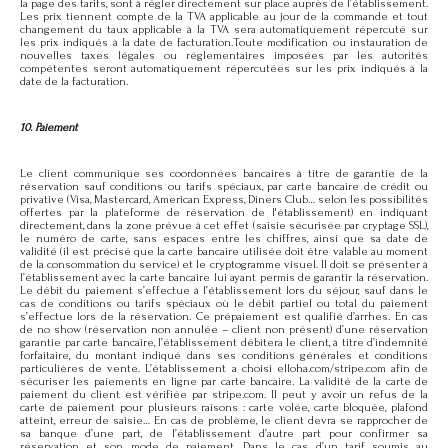
la page des tarifs, sont à régler directement sur place auprès de l’établissement.
Les prix tiennent compte de la TVA applicable au jour de la commande et tout
changement du taux applicable à la TVA sera automatiquement répercuté sur
les prix indiqués à la date de facturation.Toute modification ou instauration de
nouvelles taxes légales ou réglementaires imposées par les autorités
compétentes seront automatiquement répercutées sur les prix indiqués à la
date de la facturation.
10. Paiement
Le client communique ses coordonnées bancaires à titre de garantie de la
réservation sauf conditions ou tarifs spéciaux, par carte bancaire de crédit ou
privative (Visa, Mastercard, American Express, Diners Club… selon les possibilités
offertes par la plateforme de réservation de l'établissement) en indiquant
directement, dans la zone prévue à cet effet (saisie sécurisée par cryptage SSL),
le numéro de carte, sans espaces entre les chiffres, ainsi que sa date de
validité (il est précisé que la carte bancaire utilisée doit être valable au moment
de la consommation du service) et le cryptogramme visuel. Il doit se présenter à
l’établissement avec la carte bancaire lui ayant permis de garantir la réservation.
Le débit du paiement s’effectue à l’établissement lors du séjour, sauf dans le
cas de conditions ou tarifs spéciaux où le débit partiel ou total du paiement
s’effectue lors de la réservation. Ce prépaiement est qualifié d’arrhes. En cas
de no show (réservation non annulée – client non présent) d’une réservation
garantie par carte bancaire, l’établissement débitera le client, à titre d’indemnité
forfaitaire, du montant indiqué dans ses conditions générales et conditions
particulières de vente. L’établissement a choisi elloha.com/stripe.com afin de
sécuriser les paiements en ligne par carte bancaire. La validité de la carte de
paiement du client est vérifiée par stripe.com. Il peut y avoir un refus de la
carte de paiement pour plusieurs raisons : carte volée, carte bloquée, plafond
atteint, erreur de saisie… En cas de problème, le client devra se rapprocher de
sa banque d’une part, de l’établissement d’autre part pour confirmer sa
réservation et son mode de paiement. Dans le cas d’un tarif soumis au