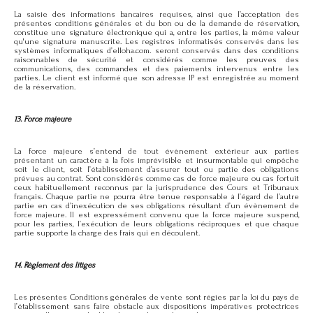
La saisie des informations bancaires requises, ainsi que l’acceptation des
présentes conditions générales et du bon ou de la demande de réservation,
constitue une signature électronique qui a, entre les parties, la même valeur
qu'une signature manuscrite. Les registres informatisés conservés dans les
systèmes informatiques d’elloha.com. seront conservés dans des conditions
raisonnables de sécurité et considérés comme les preuves des
communications, des commandes et des paiements intervenus entre les
parties. Le client est informé que son adresse IP est enregistrée au moment
de la réservation.
13. Force majeure
La force majeure s’entend de tout évènement extérieur aux parties
présentant un caractère à la fois imprévisible et insurmontable qui empêche
soit le client, soit l’établissement d’assurer tout ou partie des obligations
prévues au contrat. Sont considérés comme cas de force majeure ou cas fortuit
ceux habituellement reconnus par la jurisprudence des Cours et Tribunaux
français. Chaque partie ne pourra être tenue responsable à l’égard de l’autre
partie en cas d’inexécution de ses obligations résultant d’un évènement de
force majeure. Il est expressément convenu que la force majeure suspend,
pour les parties, l’exécution de leurs obligations réciproques et que chaque
partie supporte la charge des frais qui en découlent.
14. Règlement des litiges
Les présentes Conditions générales de vente sont régies par la loi du pays de
l’établissement sans faire obstacle aux dispositions impératives protectrices