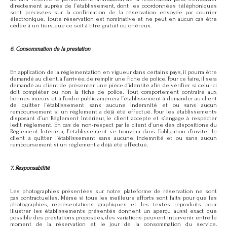
directement auprès de l’établissement, dont les coordonnées téléphoniques
sont précisées sur la confirmation de la réservation envoyée par courrier
électronique. Toute réservation est nominative et ne peut en aucun cas être
cédée à un tiers, que ce soit à titre gratuit ou onéreux.
6. Consommation de la prestation
En application de la réglementation en vigueur dans certains pays, il pourra être
demandé au client, à l’arrivée, de remplir une fiche de police. Pour ce faire, il sera
demandé au client de présenter une pièce d’identité afin de vérifier si celui-ci
doit compléter ou non la fiche de police. Tout comportement contraire aux
bonnes mœurs et à l’ordre public amènera l’établissement à demander au client
de quitter l’établissement sans aucune indemnité et ou sans aucun
remboursement si un règlement a déjà été effectué. Pour les établissements
disposant d’un Règlement Intérieur, le client accepte et s’engage à respecter
ledit règlement. En cas de non-respect par le client d’une des dispositions du
Règlement Intérieur, l’établissement se trouvera dans l’obligation d’inviter le
client à quitter l’établissement sans aucune indemnité et ou sans aucun
remboursement si un règlement a déjà été effectué.
7. Responsabilité
Les photographies présentées sur notre plateforme de réservation ne sont
pas contractuelles. Même si tous les meilleurs efforts sont faits pour que les
photographies, représentations graphiques et les textes reproduits pour
illustrer les établissements présentés donnent un aperçu aussi exact que
possible des prestations proposées, des variations peuvent intervenir entre le
moment de la réservation et le jour de la consommation du service.