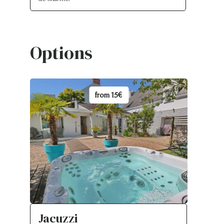
Options
from
15€
Jacuzzi