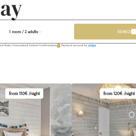
tay
1
room /
2
adults
SEARCH
est Rates Guaranteed, Instant Confirmation
Payment secured by
from
110€ /night
from
120€ /night