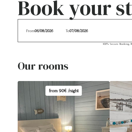
Book your s
From
To
100% Secure Booking, B
Our rooms
from
90€ /night