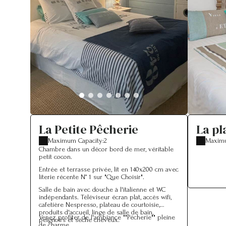
La Petite Pêcherie
La pl
Maximum Capacity:2
Maximu
Chambre dans un décor bord de mer, véritable
petit cocon.
Entrée et terrasse privée, lit en 140x200 cm avec
literie récente N° 1 sur "Que Choisir".
Salle de bain avec douche à l'italienne et WC
indépendants. Téléviseur écran plat, accès wifi,
cafetière Nespresso, plateau de courtoisie,
produits d'accueil, linge de salle de bain,
Venez profiter de l'ambiance ""Pêcherie"" pleine
peignoirs et sèche cheveux.
de charme.