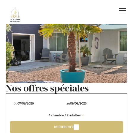
Nos offres spéciales
Du
au
1
chambre /
2
adultes
RECHERCHER